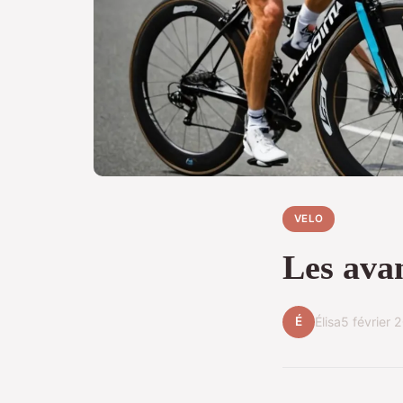
VELO
Les avan
É
Élisa
5 février 