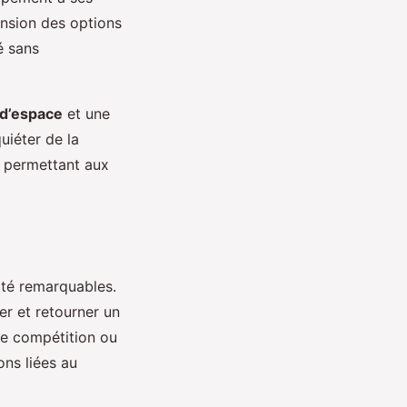
ension des options
é sans
d’espace
et une
uiéter de la
s, permettant aux
ité remarquables.
r et retourner un
ne compétition ou
ons liées au