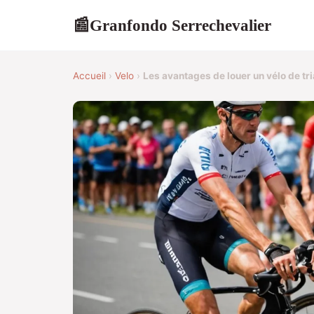
Granfondo Serrechevalier
📰
Accueil
›
Velo
›
Les avantages de louer un vélo de tri