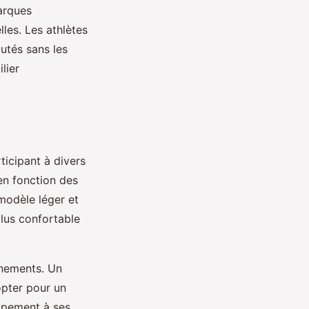
marques
lles. Les athlètes
utés sans les
lier
ticipant à divers
en fonction des
modèle léger et
plus confortable
vénements. Un
opter pour un
uipement à ses