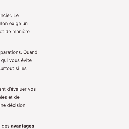
ncier. Le
thlon exige un
get de manière
réparations. Quand
 qui vous évite
urtout si les
ent d’évaluer vos
les et de
une décision
er des
avantages