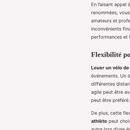
En faisant appel 
renommées, vous a
amateurs et prof
inconvénients fin
performances et 
Flexibilité p
Louer un vélo de 
événements. Un de
différentes dista
agile peut être a
peut être préféré.
De plus, cette fl
athlète
peut chois
autre lors d’une 