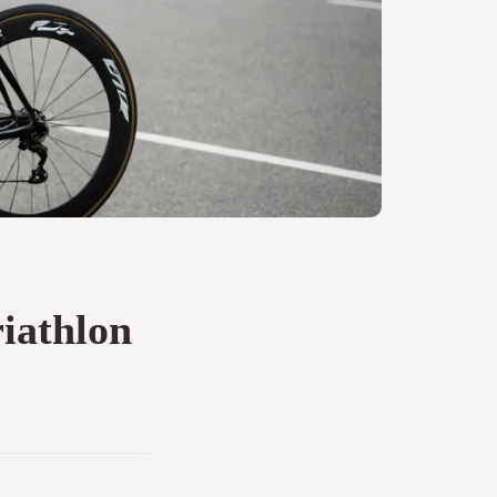
riathlon