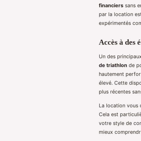
financiers
sans e
par la location e
expérimentés co
Accès à des 
Un des principaux
de triathlon
de po
hautement perform
élevé. Cette disp
plus récentes san
La location vous 
Cela est particul
votre style de co
mieux comprendre 