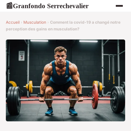
Granfondo Serrechevalier
📰
Accueil
›
Musculation
›
Comment la covid-19 a changé notre
perception des gains en musculation?