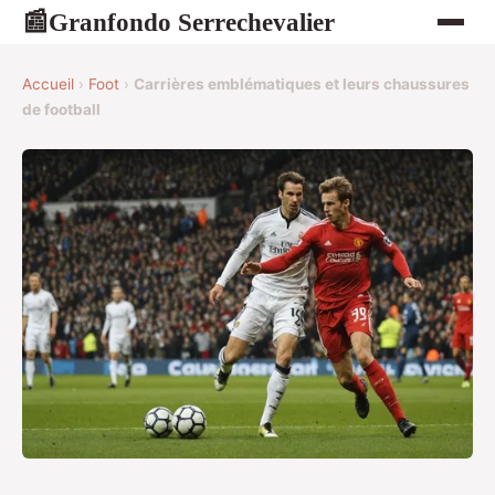
Granfondo Serrechevalier
📰
Accueil
›
Foot
›
Carrières emblématiques et leurs chaussures
de football