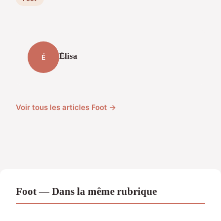
Élisa
É
Voir tous les articles Foot →
Foot — Dans la même rubrique