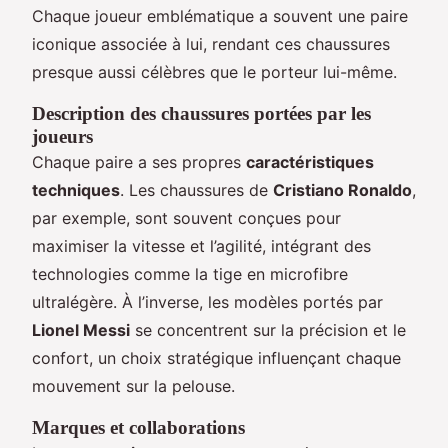
Chaque joueur emblématique a souvent une paire
iconique associée à lui, rendant ces chaussures
presque aussi célèbres que le porteur lui-même.
Description des chaussures portées par les
joueurs
Chaque paire a ses propres
caractéristiques
techniques
. Les chaussures de
Cristiano Ronaldo
,
par exemple, sont souvent conçues pour
maximiser la vitesse et l’agilité, intégrant des
technologies comme la tige en microfibre
ultralégère. À l’inverse, les modèles portés par
Lionel Messi
se concentrent sur la précision et le
confort, un choix stratégique influençant chaque
mouvement sur la pelouse.
Marques et collaborations