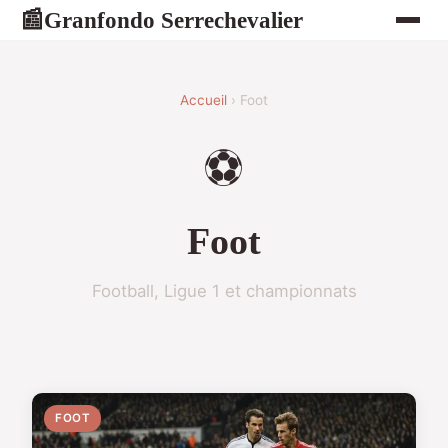
Granfondo Serrechevalier
📰
Accueil
› Foot
⚽
Foot
Football, Ligue 1 et championnats
FOOT